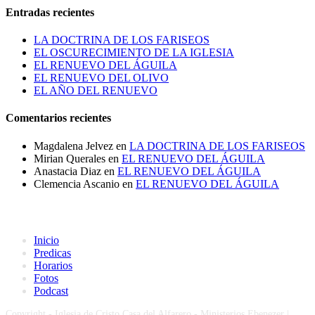
Entradas recientes
LA DOCTRINA DE LOS FARISEOS
EL OSCURECIMIENTO DE LA IGLESIA
EL RENUEVO DEL ÁGUILA
EL RENUEVO DEL OLIVO
EL AÑO DEL RENUEVO
Comentarios recientes
Magdalena Jelvez
en
LA DOCTRINA DE LOS FARISEOS
Mirian Querales
en
EL RENUEVO DEL ÁGUILA
Anastacia Diaz
en
EL RENUEVO DEL ÁGUILA
Clemencia Ascanio
en
EL RENUEVO DEL ÁGUILA
Inicio
Predicas
Horarios
Fotos
Podcast
Copyright - Iglesia de Cristo Casa del Alfarero - Ministerios Ebenezer |