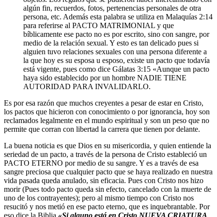
algún fin, recuerdos, fotos, pertenencias personales de otra
persona, etc. Además esta palabra se utiliza en Malaquías 2:14
para referirse al PACTO MATRIMONIAL y que
bíblicamente ese pacto no es por escrito, sino con sangre, por
medio de la relación sexual. Y esto es tan delicado pues si
alguien tuvo relaciones sexuales con una persona diferente a
la que hoy es su esposa u esposo, existe un pacto que todavía
está vigente, pues como dice Gálatas 3:15 «Aunque un pacto
haya sido establecido por un hombre NADIE TIENE
AUTORIDAD PARA INVALIDARLO.
Es por esa razón que muchos creyentes a pesar de estar en Cristo,
los pactos que hicieron con conocimiento o por ignorancia, hoy son
reclamados legalmente en el mundo espiritual y son un peso que no
permite que corran con libertad la carrera que tienen por delante.
La buena noticia es que Dios en su misericordia, y quien entiende la
seriedad de un pacto, a través de la persona de Cristo estableció un
PACTO ETERNO por medio de su sangre. Y es a través de esa
sangre preciosa que cualquier pacto que se haya realizado en nuestra
vida pasada queda anulado, sin eficacia. Pues con Cristo nos hizo
morir (Pues todo pacto queda sin efecto, cancelado con la muerte de
uno de los contrayentes); pero al mismo tiempo con Cristo nos
resucitó y nos metió en ese pacto eterno, que es inquebrantable. Por
eso dice la Biblia
«Si alguno está en Cristo NUEVA CRIATURA