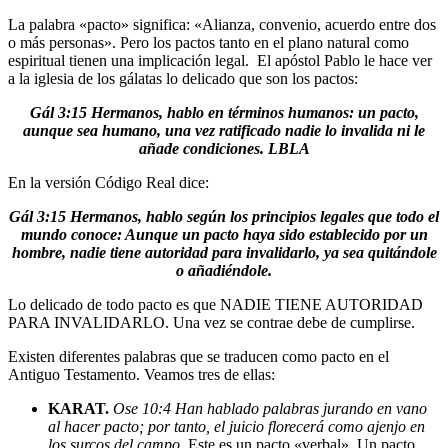
La palabra «pacto» significa: «Alianza, convenio, acuerdo entre dos
o más personas». Pero los pactos tanto en el plano natural como
espiritual tienen una implicación legal. El apóstol Pablo le hace ver
a la iglesia de los gálatas lo delicado que son los pactos:
Gál 3:15 Hermanos, hablo en términos humanos: un pacto,
aunque sea humano, una vez ratificado nadie lo invalida ni le
añade condiciones. LBLA
En la versión Código Real dice:
Gál 3:15 Hermanos, hablo según los principios legales que todo el
mundo conoce: Aunque un pacto haya sido establecido por un
hombre, nadie tiene autoridad para invalidarlo, ya sea quitándole
o añadiéndole.
Lo delicado de todo pacto es que NADIE TIENE AUTORIDAD
PARA INVALIDARLO. Una vez se contrae debe de cumplirse.
Existen diferentes palabras que se traducen como pacto en el
Antiguo Testamento. Veamos tres de ellas:
KARAT.
Ose 10:4 Han hablado palabras jurando en vano
al hacer pacto; por tanto, el juicio florecerá como ajenjo en
los surcos del campo.
Este es un pacto «verbal». Un pacto