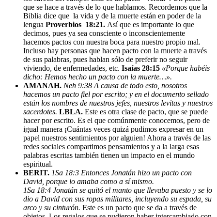
que se hace a través de lo que hablamos. Recordemos que la
Biblia dice que la vida y de la muerte están en poder de la
lengua
Proverbios 18:21.
Así que es importante lo que
decimos, pues ya sea consciente o inconscientemente
hacemos pactos con nuestra boca para nuestro propio mal.
Incluso hay personas que hacen pacto con la muerte a través
de sus palabras, pues hablan sólo de preferir no seguir
viviendo, de enfermedades, etc.
Isaías 28:15
«Porque habéis
dicho: Hemos hecho un pacto con la muerte…».
AMANAH.
Neh 9:38 A causa de todo esto, nosotros
hacemos un pacto fiel por escrito; y en el documento sellado
están los nombres de nuestros jefes, nuestros levitas y nuestros
sacerdotes.
LBLA.
Este es otra clase de pacto, que se puede
hacer por escrito. Es el que comúnmente conocemos, pero de
igual manera ¡Cuántas veces quizá pudimos expresar en un
papel nuestros sentimientos por alguien! Ahora a través de las
redes sociales compartimos pensamientos y a la larga esas
palabras escritas también tienen un impacto en el mundo
espiritual.
BERIT.
1Sa 18:3 Entonces Jonatán hizo un pacto con
David, porque lo amaba como a sí mismo.
1Sa 18:4 Jonatán se quitó el manto que llevaba puesto y se lo
dio a David con sus ropas militares, incluyendo su espada, su
arco y su cinturón.
Este es un pacto que se da a través de
objetos. Los regalos que se pudieron haber intercambiado con