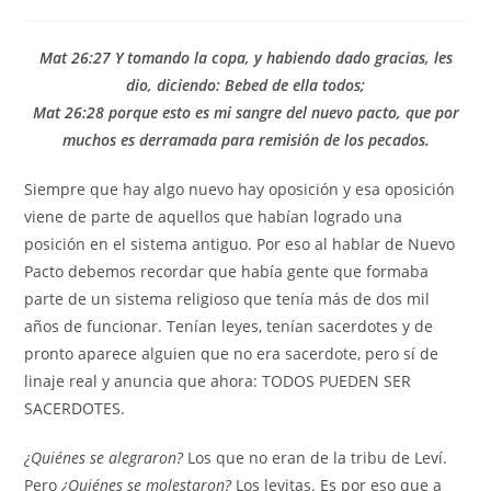
la
la
la
de
entrada:
entrada:
entrada:
la
entrada:
Mat 26:27 Y tomando la copa, y habiendo dado gracias, les
dio, diciendo: Bebed de ella todos;
Mat 26:28 porque esto es mi sangre del nuevo pacto, que por
muchos es derramada para remisión de los pecados.
Siempre que hay algo nuevo hay oposición y esa oposición
viene de parte de aquellos que habían logrado una
posición en el sistema antiguo. Por eso al hablar de Nuevo
Pacto debemos recordar que había gente que formaba
parte de un sistema religioso que tenía más de dos mil
años de funcionar. Tenían leyes, tenían sacerdotes y de
pronto aparece alguien que no era sacerdote, pero sí de
linaje real y anuncia que ahora: TODOS PUEDEN SER
SACERDOTES.
¿Quiénes se alegraron?
Los que no eran de la tribu de Leví.
Pero
¿Quiénes se molestaron?
Los levitas. Es por eso que a