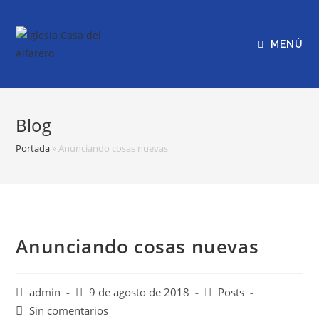
Saltar
al
contenido
MENÚ
Blog
Portada
»
Anunciando cosas nuevas
Anunciando cosas nuevas
Autor
Publicación
Categoría
admin
9 de agosto de 2018
Posts
de
de
de
Comentarios
Sin comentarios