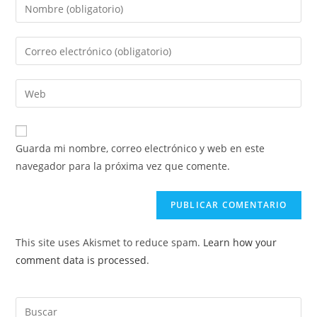
Introduce
tu
nombre
Introduce
o
tu
nombre
dirección
Introduce
de
de
la
usuario
correo
URL
para
electrónico
de
comentar
Guarda mi nombre, correo electrónico y web en este
para
tu
navegador para la próxima vez que comente.
comentar
web
(opcional)
This site uses Akismet to reduce spam.
Learn how your
comment data is processed
.
Buscar: